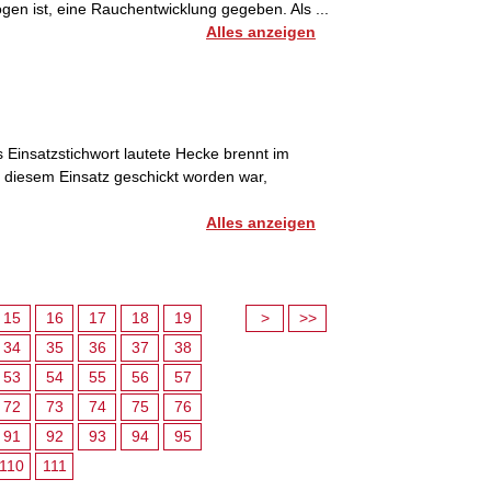
ogen ist, eine Rauchentwicklung gegeben. Als ...
Alles anzeigen
 Einsatzstichwort lautete Hecke brennt im
 diesem Einsatz geschickt worden war,
Alles anzeigen
15
16
17
18
19
>
>>
34
35
36
37
38
53
54
55
56
57
72
73
74
75
76
91
92
93
94
95
110
111