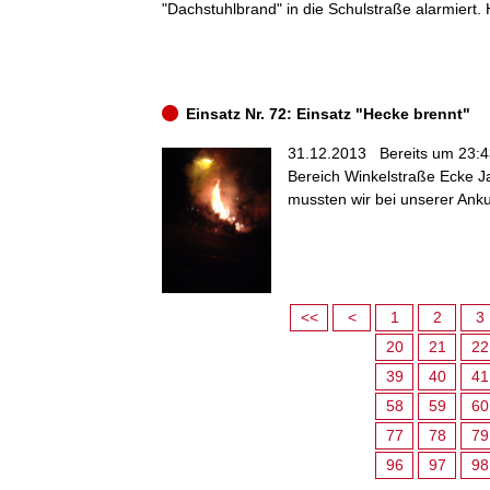
"Dachstuhlbrand" in die Schulstraße alarmiert. 
Einsatz Nr. 72: Einsatz "Hecke brennt"
31.12.2013
Bereits um 23:4
Bereich Winkelstraße Ecke J
mussten wir bei unserer Ankun
<<
<
1
2
3
20
21
22
39
40
41
58
59
60
77
78
79
96
97
98