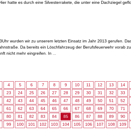
Hier hatte es durch eine Silvesterrakete, die unter eine Dachziegel gefl
3Uhr wurden wir zu unserem letzten Einsatz im Jahr 2013 gerufen. Das
ahnstraße. Da bereits ein Löschfahrzeug der Berufsfeuerwehr vorab zu
ft nicht mehr eingreifen. In ...
4
5
6
7
8
9
10
11
12
13
14
23
24
25
26
27
28
29
30
31
32
33
42
43
44
45
46
47
48
49
50
51
52
61
62
63
64
65
66
67
68
69
70
71
80
81
82
83
84
85
86
87
88
89
90
99
100
101
102
103
104
105
106
107
108
109