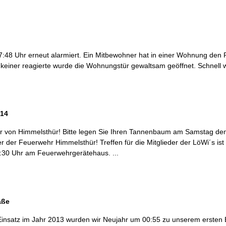
:48 Uhr erneut alarmiert. Ein Mitbewohner hat in einer Wohnung den
 keiner reagierte wurde die Wohnungstür gewaltsam geöffnet. Schnell wa
014
 von Himmelsthür! Bitte legen Sie Ihren Tannenbaum am Samstag den 
er der Feuerwehr Himmelsthür! Treffen für die Mitglieder der LöWi´s is
:30 Uhr am Feuerwehrgerätehaus. ...
aße
Einsatz im Jahr 2013 wurden wir Neujahr um 00:55 zu unserem ersten 