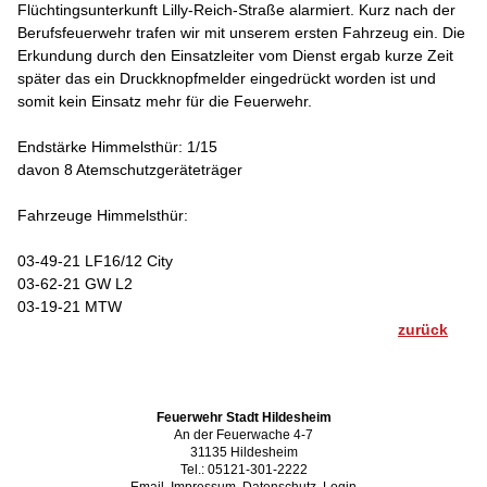
Flüchtingsunterkunft Lilly-Reich-Straße alarmiert. Kurz nach der
Berufsfeuerwehr trafen wir mit unserem ersten Fahrzeug ein. Die
Erkundung durch den Einsatzleiter vom Dienst ergab kurze Zeit
später das ein Druckknopfmelder eingedrückt worden ist und
somit kein Einsatz mehr für die Feuerwehr.
Endstärke Himmelsthür: 1/15
davon 8 Atemschutzgeräteträger
Fahrzeuge Himmelsthür:
03-49-21 LF16/12 City
03-62-21 GW L2
03-19-21 MTW
zurück
Feuerwehr Stadt Hildesheim
An der Feuerwache 4-7
31135 Hildesheim
Tel.: 05121-301-2222
Email
Impressum
Datenschutz
Login