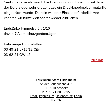
Senkingstraße alarmiert. Die Erkundung durch den Einsatzleiter
der Berufsfeuerwehr ergab, dass ein Druckknopfmelder mutwillig
eingedrückt wurde. Da kein weiterer Einsatz erforderlich war,
konnten wir kurze Zeit später wieder einrücken.
Endstärke Himmelsthür: 1/10
davon 7 Atemschutzgeräteträger
Fahrzeuge Himmelsthür:
03-49-21 LF16/12 City
03-62-21 GW L2
zurück
Feuerwehr Stadt Hildesheim
An der Feuerwache 4-7
31135 Hildesheim
Tel.: 05121-301-2222
Email
Impressum
Datenschutz
Login
©
2026