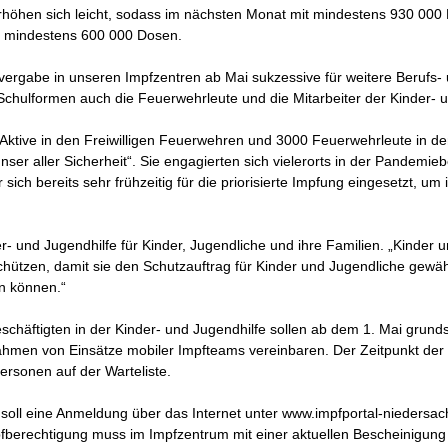
 erhöhen sich leicht, sodass im nächsten Monat mit mindestens 930 00
n mindestens 600 000 Dosen.
vergabe in unseren Impfzentren ab Mai sukzessive für weitere Berufs-
Schulformen auch die Feuerwehrleute und die Mitarbeiter der Kinder- u
0 Aktive in den Freiwilligen Feuerwehren und 3000 Feuerwehrleute in de
unser aller Sicherheit“. Sie engagierten sich vielerorts in der Pande
ich bereits sehr frühzeitig für die priorisierte Impfung eingesetzt, um 
r- und Jugendhilfe für Kinder, Jugendliche und ihre Familien. „Kinder 
chützen, damit sie den Schutzauftrag für Kinder und Jugendliche gew
ln können.“
chäftigten in der Kinder- und Jugendhilfe sollen ab dem 1. Mai grunds
men von Einsätze mobiler Impfteams vereinbaren. Der Zeitpunkt der 
ersonen auf der Warteliste.
 soll eine Anmeldung über das Internet unter www.impfportal-niedersac
pfberechtigung muss im Impfzentrum mit einer aktuellen Bescheinigun