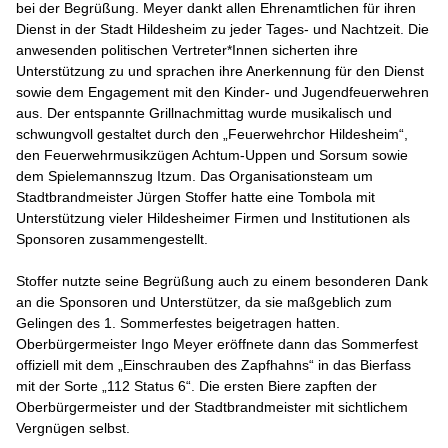
bei der Begrüßung. Meyer dankt allen Ehrenamtlichen für ihren
Dienst in der Stadt Hildesheim zu jeder Tages- und Nachtzeit. Die
anwesenden politischen Vertreter*Innen sicherten ihre
Unterstützung zu und sprachen ihre Anerkennung für den Dienst
sowie dem Engagement mit den Kinder- und Jugendfeuerwehren
aus. Der entspannte Grillnachmittag wurde musikalisch und
schwungvoll gestaltet durch den „Feuerwehrchor Hildesheim“,
den Feuerwehrmusikzügen Achtum-Uppen und Sorsum sowie
dem Spielemannszug Itzum. Das Organisationsteam um
Stadtbrandmeister Jürgen Stoffer hatte eine Tombola mit
Unterstützung vieler Hildesheimer Firmen und Institutionen als
Sponsoren zusammengestellt.
Stoffer nutzte seine Begrüßung auch zu einem besonderen Dank
an die Sponsoren und Unterstützer, da sie maßgeblich zum
Gelingen des 1. Sommerfestes beigetragen hatten.
Oberbürgermeister Ingo Meyer eröffnete dann das Sommerfest
offiziell mit dem „Einschrauben des Zapfhahns“ in das Bierfass
mit der Sorte „112 Status 6“. Die ersten Biere zapften der
Oberbürgermeister und der Stadtbrandmeister mit sichtlichem
Vergnügen selbst.