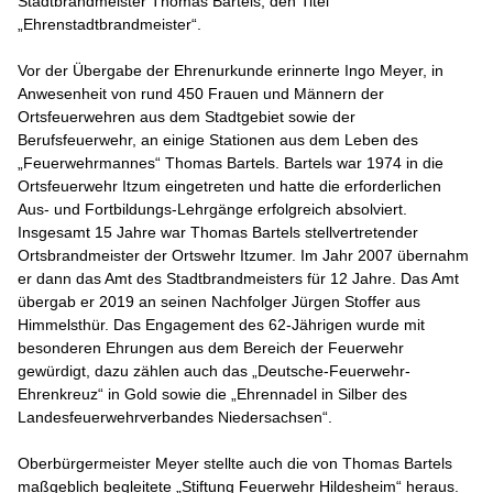
Stadtbrandmeister Thomas Bartels, den Titel
„Ehrenstadtbrandmeister“.
Vor der Übergabe der Ehrenurkunde erinnerte Ingo Meyer, in
Anwesenheit von rund 450 Frauen und Männern der
Ortsfeuerwehren aus dem Stadtgebiet sowie der
Berufsfeuerwehr, an einige Stationen aus dem Leben des
„Feuerwehrmannes“ Thomas Bartels. Bartels war 1974 in die
Ortsfeuerwehr Itzum eingetreten und hatte die erforderlichen
Aus- und Fortbildungs-Lehrgänge erfolgreich absolviert.
Insgesamt 15 Jahre war Thomas Bartels stellvertretender
Ortsbrandmeister der Ortswehr Itzumer. Im Jahr 2007 übernahm
er dann das Amt des Stadtbrandmeisters für 12 Jahre. Das Amt
übergab er 2019 an seinen Nachfolger Jürgen Stoffer aus
Himmelsthür. Das Engagement des 62-Jährigen wurde mit
besonderen Ehrungen aus dem Bereich der Feuerwehr
gewürdigt, dazu zählen auch das „Deutsche-Feuerwehr-
Ehrenkreuz“ in Gold sowie die „Ehrennadel in Silber des
Landesfeuerwehrverbandes Niedersachsen“.
Oberbürgermeister Meyer stellte auch die von Thomas Bartels
maßgeblich begleitete „Stiftung Feuerwehr Hildesheim“ heraus.