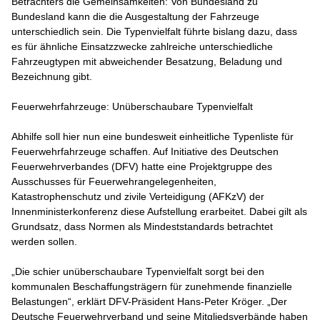
Betrachters die Gemeinsamkeiten: Von Bundesland zu
Bundesland kann die die Ausgestaltung der Fahrzeuge
unterschiedlich sein. Die Typenvielfalt führte bislang dazu, dass
es für ähnliche Einsatzzwecke zahlreiche unterschiedliche
Fahrzeugtypen mit abweichender Besatzung, Beladung und
Bezeichnung gibt.
Feuerwehrfahrzeuge: Unüberschaubare Typenvielfalt
Abhilfe soll hier nun eine bundesweit einheitliche Typenliste für
Feuerwehrfahrzeuge schaffen. Auf Initiative des Deutschen
Feuerwehrverbandes (DFV) hatte eine Projektgruppe des
Ausschusses für Feuerwehrangelegenheiten,
Katastrophenschutz und zivile Verteidigung (AFKzV) der
Innenministerkonferenz diese Aufstellung erarbeitet. Dabei gilt als
Grundsatz, dass Normen als Mindeststandards betrachtet
werden sollen.
„Die schier unüberschaubare Typenvielfalt sorgt bei den
kommunalen Beschaffungsträgern für zunehmende finanzielle
Belastungen“, erklärt DFV-Präsident Hans-Peter Kröger. „Der
Deutsche Feuerwehrverband und seine Mitgliedsverbände haben