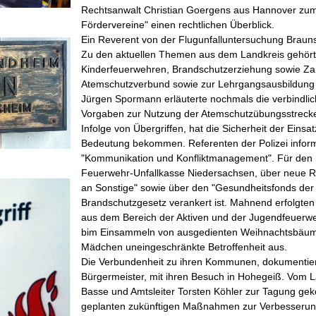
Rechtsanwalt Christian Goergens aus Hannover zum
Fördervereine" einen rechtlichen Überblick.
Ein Reverent von der Flugunfalluntersuchung Braun
Zu den aktuellen Themen aus dem Landkreis gehört
Kinderfeuerwehren, Brandschutzerziehung sowie Za
Atemschutzverbund sowie zur Lehrgangsausbildung i
Jürgen Spormann erläuterte nochmals die verbindli
Vorgaben zur Nutzung der Atemschutzübungsstreck
Infolge von Übergriffen, hat die Sicherheit der Einsat
Bedeutung bekommen. Referenten der Polizei informi
"Kommunikation und Konfliktmanagement". Für den Fal
Feuerwehr-Unfallkasse Niedersachsen, über neue Re
an Sonstige" sowie über den "Gesundheitsfonds der
Brandschutzgesetz verankert ist. Mahnend erfolgte
aus dem Bereich der Aktiven und der Jugendfeuerwehr
bim Einsammeln von ausgedienten Weihnachtsbäumen
Mädchen uneingeschränkte Betroffenheit aus.
Die Verbundenheit zu ihren Kommunen, dokumentier
Bürgermeister, mit ihren Besuch in Hohegeiß. Vom L
Basse und Amtsleiter Torsten Köhler zur Tagung ge
geplanten zukünftigen Maßnahmen zur Verbesserun