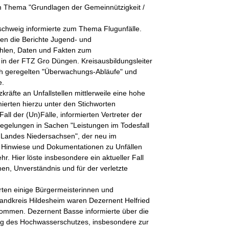
 Thema "Grundlagen der Gemeinnützigkeit /
schweig informierte zum Thema Flugunfälle.
en die Berichte Jugend- und
hlen, Daten und Fakten zum
n der FTZ Gro Düngen. Kreisausbildungsleiter
ch geregelten "Überwachungs-Abläufe" und
e.
zkräfte an Unfallstellen mittlerweile eine hohe
erten hierzu unter den Stichworten
l der (Un)Fälle, informierten Vertreter der
gelungen in Sachen "Leistungen im Todesfall
 Landes Niedersachsen", der neu im
n Hinwiese und Dokumentationen zu Unfällen
. Hier löste insbesondere ein aktueller Fall
, Unverständnis und für der verletzte
ten einige Bürgermeisterinnen und
andkreis Hildesheim waren Dezernent Helfried
kommen. Dezernent Basse informierte über die
g des Hochwasserschutzes, insbesondere zur