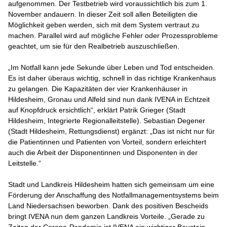
aufgenommen. Der Testbetrieb wird voraussichtlich bis zum 1.
November andauern. In dieser Zeit soll allen Beteiligten die
Möglichkeit geben werden, sich mit dem System vertraut zu
machen. Parallel wird auf mögliche Fehler oder Prozessprobleme
geachtet, um sie für den Realbetrieb auszuschließen.
„Im Notfall kann jede Sekunde über Leben und Tod entscheiden.
Es ist daher überaus wichtig, schnell in das richtige Krankenhaus
zu gelangen. Die Kapazitäten der vier Krankenhäuser in
Hildesheim, Gronau und Alfeld sind nun dank IVENA in Echtzeit
auf Knopfdruck ersichtlich“, erklärt Patrik Grieger (Stadt
Hildesheim, Integrierte Regionalleitstelle). Sebastian Degener
(Stadt Hildesheim, Rettungsdienst) ergänzt: „Das ist nicht nur für
die Patientinnen und Patienten von Vorteil, sondern erleichtert
auch die Arbeit der Disponentinnen und Disponenten in der
Leitstelle.“
Stadt und Landkreis Hildesheim hatten sich gemeinsam um eine
Förderung der Anschaffung des Notfallmanagementsystems beim
Land Niedersachsen beworben. Dank des positiven Bescheids
bringt IVENA nun dem ganzen Landkreis Vorteile. „Gerade zu
Zeiten der Corona-Pandemie ist IVENA ein wichtiger Baustein