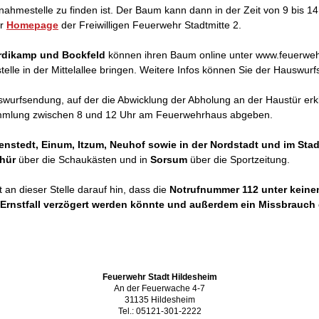
ahmestelle zu finden ist. Der Baum kann dann in der Zeit von 9 bis
er
Homepage
der Freiwilligen Feuerwehr Stadtmitte 2.
ardikamp und Bockfeld
können ihren Baum online unter www.feuerwehr
lle in der Mittelallee bringen. Weitere Infos können Sie der Hauswu
wurfsendung, auf der die Abwicklung der Abholung an der Haustür erklä
mlung zwischen 8 und 12 Uhr am Feuerwehrhaus abgeben.
nstedt, Einum, Itzum, Neuhof sowie in der Nordstadt und im Stad
hür
über die Schaukästen und in
Sorsum
über die Sportzeitung.
an dieser Stelle darauf hin, dass die
Notrufnummer 112 unter keine
m Ernstfall verzögert werden könnte und außerdem ein Missbrauch
Feuerwehr Stadt Hildesheim
An der Feuerwache 4-7
31135 Hildesheim
Tel.: 05121-301-2222