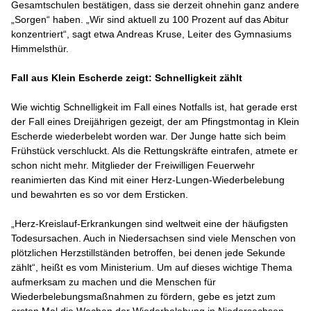
Gesamtschulen bestätigen, dass sie derzeit ohnehin ganz andere
„Sorgen“ haben. „Wir sind aktuell zu 100 Prozent auf das Abitur
konzentriert“, sagt etwa Andreas Kruse, Leiter des Gymnasiums
Himmelsthür.
Fall aus Klein Escherde zeigt: Schnelligkeit zählt
Wie wichtig Schnelligkeit im Fall eines Notfalls ist, hat gerade erst
der Fall eines Dreijährigen gezeigt, der am Pfingstmontag in Klein
Escherde wiederbelebt worden war. Der Junge hatte sich beim
Frühstück verschluckt. Als die Rettungskräfte eintrafen, atmete er
schon nicht mehr. Mitglieder der Freiwilligen Feuerwehr
reanimierten das Kind mit einer Herz-Lungen-Wiederbelebung
und bewahrten es so vor dem Ersticken.
„Herz-Kreislauf-Erkrankungen sind weltweit eine der häufigsten
Todesursachen. Auch in Niedersachsen sind viele Menschen von
plötzlichen Herzstillständen betroffen, bei denen jede Sekunde
zählt“, heißt es vom Ministerium. Um auf dieses wichtige Thema
aufmerksam zu machen und die Menschen für
Wiederbelebungsmaßnahmen zu fördern, gebe es jetzt zum
ersten Mal die Wochen der Wiederbelebung in Niedersachsen.