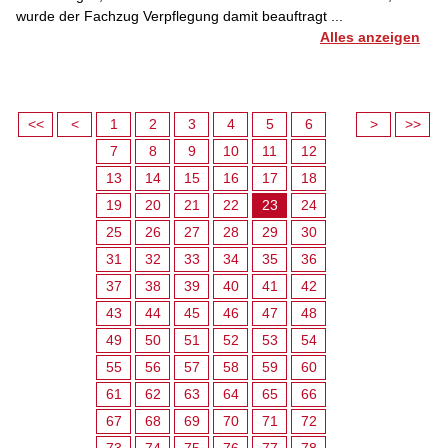
wurde der Fachzug Verpflegung damit beauftragt ...
Alles anzeigen
<<
<
1
2
3
4
5
6
>
>>
7
8
9
10
11
12
13
14
15
16
17
18
19
20
21
22
23
24
25
26
27
28
29
30
31
32
33
34
35
36
37
38
39
40
41
42
43
44
45
46
47
48
49
50
51
52
53
54
55
56
57
58
59
60
61
62
63
64
65
66
67
68
69
70
71
72
73
74
75
76
77
78