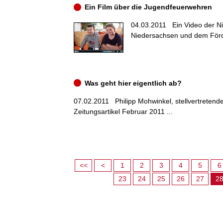
Ein Film über die Jugendfeuerwehren
04.03.2011
Ein Video der N
Niedersachsen und dem Förde
Was geht hier eigentlich ab?
07.02.2011
Philipp Mohwinkel, stellvertreten
Zeitungsartikel Februar 2011 ...
<<
<
1
2
3
4
5
6
23
24
25
26
27
2