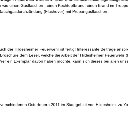
 wie einen Gasflaschen-, einen Kochtopfbrand, einen Brand im Trepp
 Rauchgasdurchzündung (Flashover) mit Propangasflaschen ...
ch der Hildesheimer Feuerwehr ist fertig! Interessante Beiträge anspr
ge Broschüre dem Leser, welche die Arbeit der Hildesheimer Feuerwehr (
 Wer ein Exemplar davon haben möchte, kann sich dieses bei allen un
erschiedenen Osterfeuern 2011 im Stadtgebiet von Hildesheim. zu Yout