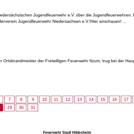
iedersächsischen Jugendfeuerwehr e.V. über die Jugendfeuerwehren. 
rverein Jugendfeuerwehr Niedersachsen e.V.!Hier anschauen! ...
der Ortsbrandmeister der Freiwilligen Feuerwehr Itzum, trug bei der H
7
8
9
10
11
12
13
14
15
16
17
8
29
30
31
Feuerwehr Stadt Hildesheim