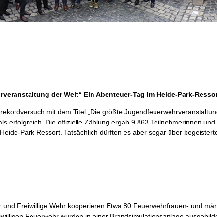
veranstaltung der Welt“ Ein Abenteuer-Tag im Heide-Park-Ressor
trekordversuch mit dem Titel „Die größte Jugendfeuerwehrveranstaltun
s erfolgreich. Die offizielle Zählung ergab 9.863 Teilnehmerinnen un
 Heide-Park Ressort. Tatsächlich dürften es aber sogar über begeiste
 und Freiwillige Wehr kooperieren Etwa 80 Feuerwehrfrauen- und män
willigen Feuerwehr wurden in einer Brandsimulationsanlage ausgebild