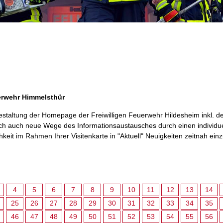
erwehr Himmelsthür
staltung der Homepage der Freiwilligen Feuerwehr Hildesheim inkl. der 
ch auch neue Wege des Informationsaustausches durch einen individue
keit im Rahmen Ihrer Visitenkarte in "Aktuell" Neuigkeiten zeitnah einzus
4
5
6
7
8
9
10
11
12
13
14
25
26
27
28
29
30
31
32
33
34
35
46
47
48
49
50
51
52
53
54
55
56