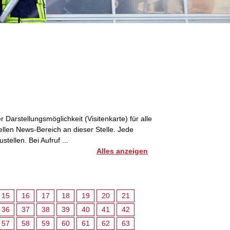
Darstellungsmöglichkeit (Visitenkarte) für alle
llen News-Bereich an dieser Stelle. Jede
tellen. Bei Aufruf ...
Alles anzeigen
15
16
17
18
19
20
21
36
37
38
39
40
41
42
57
58
59
60
61
62
63