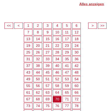
Alles anzeigen
<<
<
1
2
3
4
5
6
>
>>
7
8
9
10
11
12
13
14
15
16
17
18
19
20
21
22
23
24
25
26
27
28
29
30
31
32
33
34
35
36
37
38
39
40
41
42
43
44
45
46
47
48
49
50
51
52
53
54
55
56
57
58
59
60
61
62
63
64
65
66
67
68
69
70
71
72
73
74
75
76
77
78