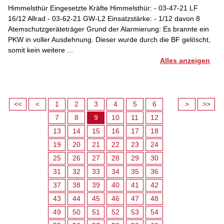
Himmelsthür Eingesetzte Kräfte Himmelsthür: - 03-47-21 LF
16/12 Allrad - 03-62-21 GW-L2 Einsatzstärke: - 1/12 davon 8
Atemschutzgeräteträger Grund der Alarmierung: Es brannte ein
PKW in voller Ausdehnung. Dieser wurde durch die BF gelöscht,
somit kein weitere ...
Alles anzeigen
<<
<
1
2
3
4
5
6
>
>>
7
8
9
10
11
12
13
14
15
16
17
18
19
20
21
22
23
24
25
26
27
28
29
30
31
32
33
34
35
36
37
38
39
40
41
42
43
44
45
46
47
48
49
50
51
52
53
54