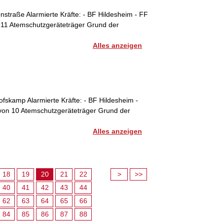
lenstraße Alarmierte Kräfte: - BF Hildesheim - FF
n 11 Atemschutzgeräteträger Grund der
Alles anzeigen
chofskamp Alarmierte Kräfte: - BF Hildesheim -
avon 10 Atemschutzgeräteträger Grund der
Alles anzeigen
18
19
20
21
22
>
>>
40
41
42
43
44
62
63
64
65
66
84
85
86
87
88