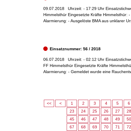
09.07.2018
Uhrzeit: - 17:29 Uhr Einsatzstichw
Himmelsthür Eingesetzte Kräfte Himmelsthür: -
Alarmierung: - Ausgelöste BMA aus unklarer Urs
Einsatznummer: 56 / 2018
06.07.2018
Uhrzeit: - 02:12 Uhr Einsatzstichw
FF Himmelsthür Eingesetzte Kräfte Himmelsthür
Alarmierung: - Gemeldet wurde eine Rauchentwic
<<
<
1
2
3
4
5
6
23
24
25
26
27
2
45
46
47
48
49
5
67
68
69
70
71
7