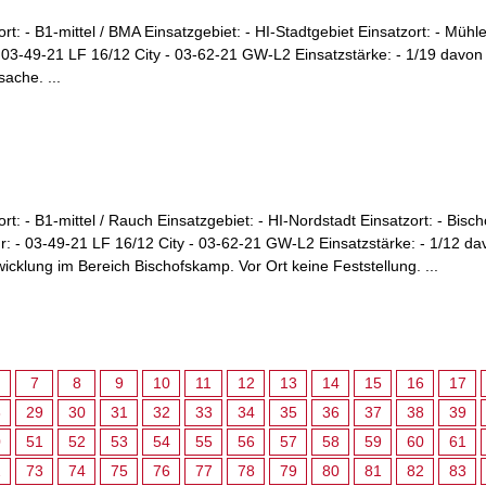
ort: - B1-mittel / BMA Einsatzgebiet: - HI-Stadtgebiet Einsatzort: - Müh
 03-49-21 LF 16/12 City - 03-62-21 GW-L2 Einsatzstärke: - 1/19 davo
ache. ...
ort: - B1-mittel / Rauch Einsatzgebiet: - HI-Nordstadt Einsatzort: - Bis
: - 03-49-21 LF 16/12 City - 03-62-21 GW-L2 Einsatzstärke: - 1/12 d
klung im Bereich Bischofskamp. Vor Ort keine Feststellung. ...
7
8
9
10
11
12
13
14
15
16
17
8
29
30
31
32
33
34
35
36
37
38
39
0
51
52
53
54
55
56
57
58
59
60
61
2
73
74
75
76
77
78
79
80
81
82
83