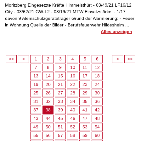
Moritzberg Eingesetzte Kräfte Himmelsthür: - 03/49/21 LF16/12
City - 03/62/21 GW-L2 - 03/19/21 MTW Einsatzstärke: - 1/17
davon 9 Atemschutzgeräteträger Grund der Alarmierung: - Feuer
in Wohnung Quelle der Bilder - Berufsfeuerwehr Hildesheim ...
Alles anzeigen
<<
<
1
2
3
4
5
6
>
>>
7
8
9
10
11
12
13
14
15
16
17
18
19
20
21
22
23
24
25
26
27
28
29
30
31
32
33
34
35
36
37
38
39
40
41
42
43
44
45
46
47
48
49
50
51
52
53
54
55
56
57
58
59
60